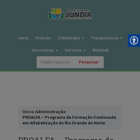
Inicio
Noticias
O Municipio
Transparencia
Secretarias
Servicos
Webmail
Pesquisar
Pular
para
o
conteudo
Início
›
Adiministração
›
PROALFA – Programa de Formação Continuada
em Alfabetização do Rio Grande do Norte.