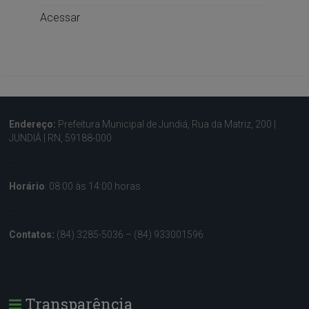
Acessar
Endereço:
Prefeitura Municipal de Jundiá, Rua da Matriz, 200 |
JUNDIÁ | RN, 59188-000
.
Horário
: 08:00 às 14:00 horas
.
Contatos:
(84) 3285-5036 – (84) 933001596
.
Transparência