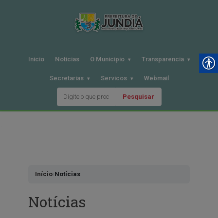
Inicio
Noticias
O Municipio
Transparencia
Secretarias
Servicos
Webmail
Pesquisar
Pular
para
o
conteudo
Início
›
Notícias
Notícias