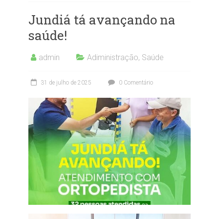
Jundiá tá avançando na
saúde!
admin
Adiministração
,
Saúde
31 de julho de 2025
0 Comentário