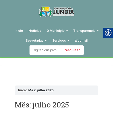
Inicio
Noticias
O Municipio
Transparencia
Secretarias
Servicos
Webmail
Pesquisar
Pular
para
o
conteudo
Início
›
Mês: julho 2025
Mês:
julho 2025