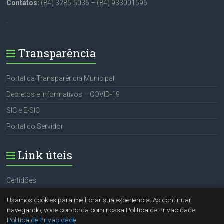
Contatos:
(84) 3285-5036 – (84) 933001596
.
Transparência
Portal da Transparência Municipal
Decretos e Informativos – COVID-19
SIC e E-SIC
Portal do Servidor
Link úteis
Certidões
Portal do Servidor
Usamos cookies para melhorar sua experiencia. Ao continuar
navegando, voce concorda com nossa Politica de Privacidade.
SIC e E-SIC
Politica de Privacidade