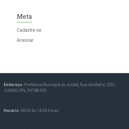
Meta
Cadastre-se
Acessar
Endereço:
Prefeitura Municipal de Jundiá, Rua da Matriz, 200 |
JUNDIÁ | RN, 59188-000
.
Horário
: 08:00 às 14:00 horas
.