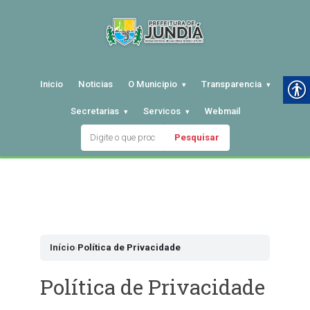
Inicio
Noticias
O Municipio
Transparencia
Secretarias
Servicos
Webmail
Pesquisar
Pular
para
o
conteudo
Início
›
Política de Privacidade
Política de Privacidade