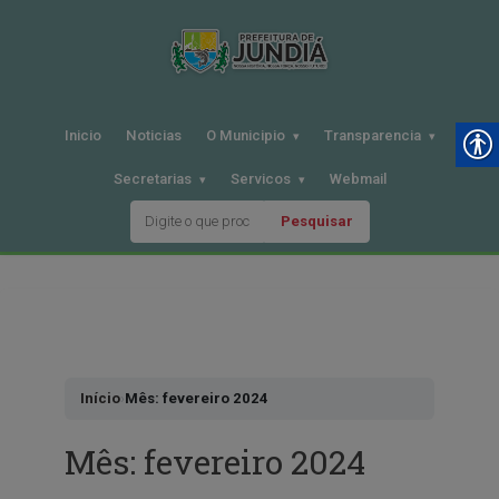
Inicio
Noticias
O Municipio
Transparencia
Secretarias
Servicos
Webmail
Pesquisar
Pular
para
o
conteudo
Início
›
Mês: fevereiro 2024
Mês:
fevereiro 2024