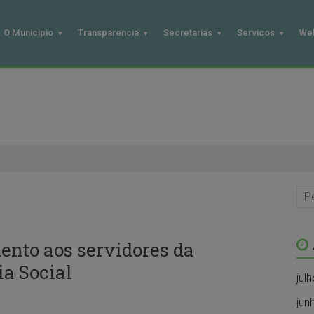
O Municipio
Transparencia
Secretarias
Servicos
We
ento aos servidores da
ia Social
jul
jun