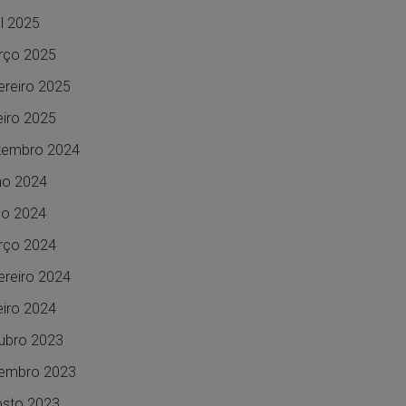
il 2025
rço 2025
ereiro 2025
eiro 2025
zembro 2024
ho 2024
o 2024
rço 2024
ereiro 2024
eiro 2024
ubro 2023
embro 2023
sto 2023