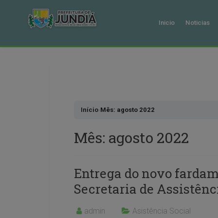
Inicio
Noticias
Pular
para
o
conteudo
Início
›
Mês: agosto 2022
Mês:
agosto 2022
Entrega do novo fardam
Secretaria de Assistênc
admin
Asistência Social