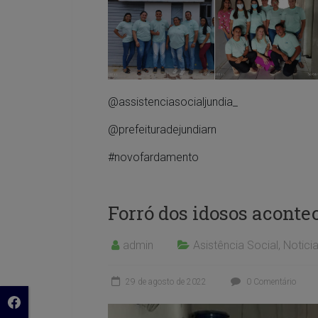
@assistenciasocialjundia_
@prefeituradejundiarn
#novofardamento
Forró dos idosos aconte
admin
Asistência Social
,
Notici
29 de agosto de 2022
0 Comentário