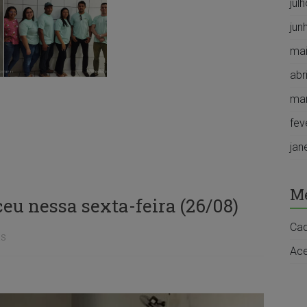
jul
jun
mai
abr
ma
fev
jan
M
ceu nessa sexta-feira (26/08)
Cad
as
Ace