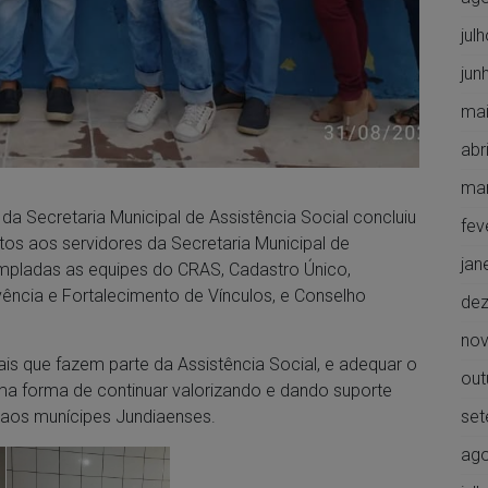
jul
jun
mai
abr
ma
 da Secretaria Municipal de Assistência Social concluiu
fev
tos aos servidores da Secretaria Municipal de
jan
mpladas as equipes do CRAS, Cadastro Único,
vência e Fortalecimento de Vínculos, e Conselho
de
no
ais que fazem parte da Assistência Social, e adequar o
out
uma forma de continuar valorizando e dando suporte
set
 aos munícipes Jundiaenses.
ago