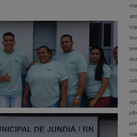
mai
abr
ma
fev
jan
de
no
out
set
ago
jul
jun
mai