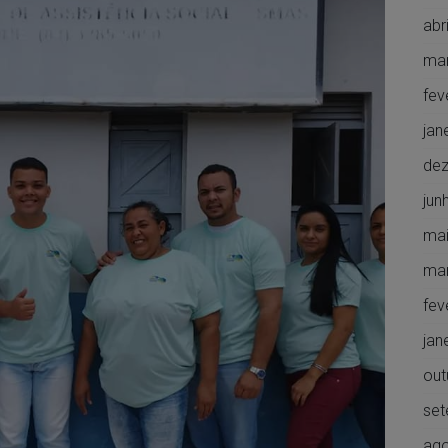
abr
ma
fev
jan
de
jun
mai
ma
fev
jan
out
set
ago