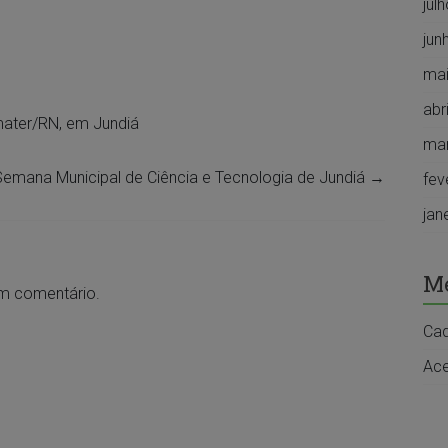
jul
jun
mai
abr
Emater/RN, em Jundiá
ma
 Semana Municipal de Ciência e Tecnologia de Jundiá
→
fev
jan
M
um comentário.
Cad
Ace