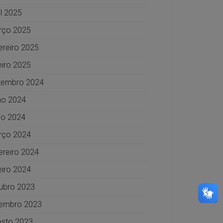
il 2025
rço 2025
ereiro 2025
eiro 2025
zembro 2024
ho 2024
o 2024
rço 2024
ereiro 2024
eiro 2024
ubro 2023
embro 2023
sto 2023