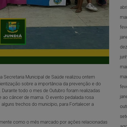
abr
ma
fev
jan
de
jun
mai
ma
 da Secretaria Municipal de Saúde realizou ontem
entização sobre a importância da prevenção e do
fev
 Durante todo o mes de Outubro foram realizadas
jan
e ao câncer de mama. O evento pedalada rosa
alguns trechos do município, para Fortalecer a
out
set
almente como o mês marcado por ações relacionadas
ago