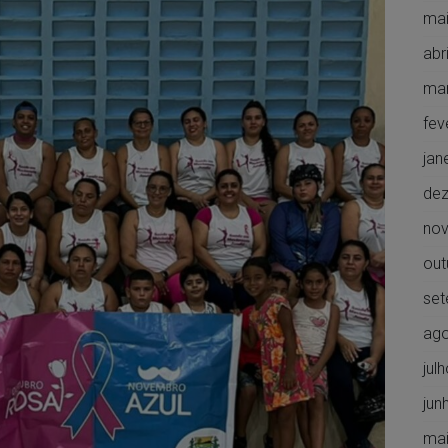
mai
abr
ma
fev
jan
de
no
out
set
ago
jul
jun
mai