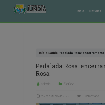
Inicio
Noticias
Pular
para
o
conteudo
Início
›
Saúde
›
Pedalada Rosa: encerramento
Pedalada Rosa: encerr
Rosa
admin
Saúde
28 de outubro de 2022
0 Comentário