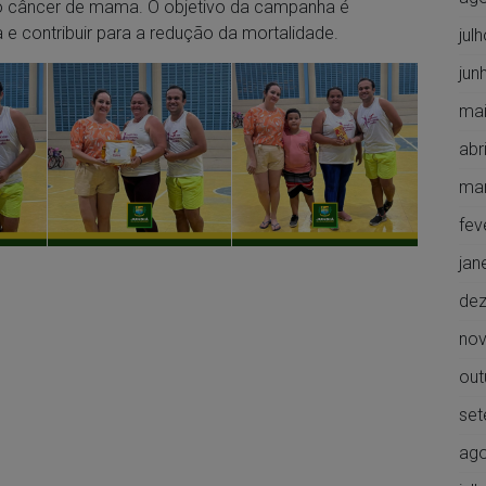
o câncer de mama. O objetivo da campanha é
 e contribuir para a redução da mortalidade.
jul
jun
mai
abr
ma
fev
jan
de
no
out
set
ago