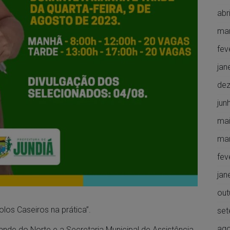
abr
ma
fev
jan
de
jun
mai
ma
fev
jan
out
olos Caseiros na prática”.
set
ago
rande do Norte e a Secretaria Municipal de Assistência