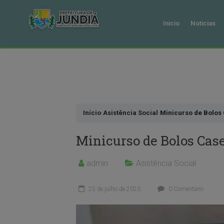
Inicio
Noticias
Pular
para
o
conteudo
Início
›
Asistência Social
›
Minicurso de Bolos 
Minicurso de Bolos Case
admin
Asistência Social
25 de julho de 2023
0 Comentário