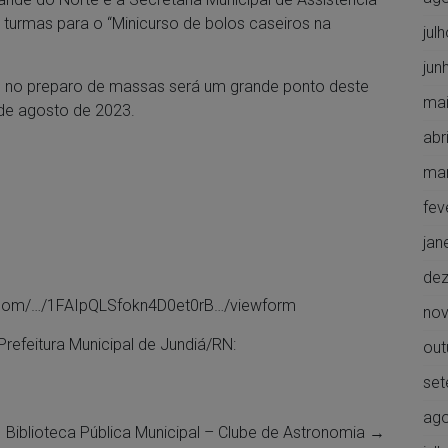
 turmas para o “Minicurso de bolos caseiros na
jul
jun
s no preparo de massas será um grande ponto deste
mai
 de agosto de 2023.
abr
ma
fev
jan
de
e.com/…/1FAIpQLSfokn4D0et0rB…/viewform
no
refeitura Municipal de Jundiá/RN:
out
set
ago
Biblioteca Pública Municipal – Clube de Astronomia
→