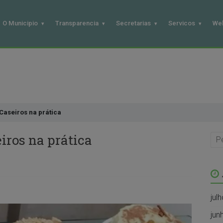
O Municipio
Transparencia
Secretarias
Servicos
We
Caseiros na prática
iros na prática
jul
jun