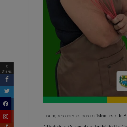
0
Shares
Inscrições abertas para o “Minicurso de B
A Prefeitura Municipal de Jundiá do Rio G