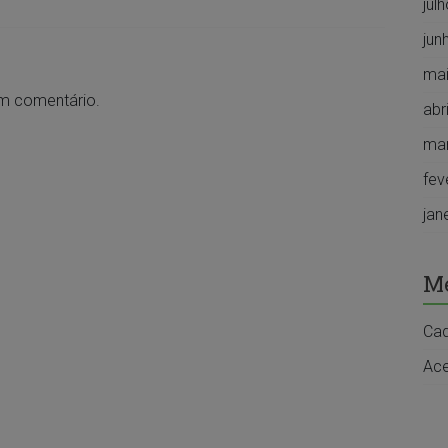
jul
jun
mai
um comentário.
abr
ma
fev
jan
M
Cad
Ace