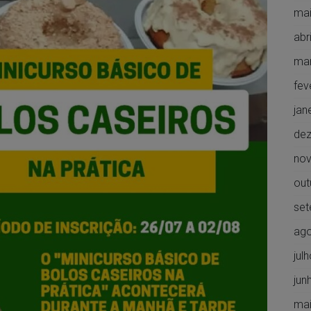
mai
abr
ma
fev
jan
de
no
out
set
ago
jul
jun
mai