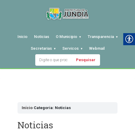
Inicio
Noticias
O Municipio
Transparencia
Secretarias
Servicos
Webmail
Pesquisar
Pular
para
o
conteudo
Início
›
Categoria: Noticias
Noticias