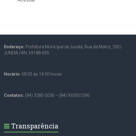
Endereço:
Prefeitura Municipal de Jundiá, Rua da Matriz, 200 |
JUNDIÁ | RN, 59188-000
.
Horário
: 08:00 às 14:00 horas
.
Contatos:
(84) 3285-5036 – (84) 933001596
.
Transparência