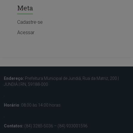
Meta
Cadastre-se
Acessar
Endereço:
Prefeitura Municipal de Jundiá, Rua da Matriz, 200 |
JUNDIÁ | RN, 59188-000
.
Horário
: 08:00 às 14:00 horas
.
Contatos:
(84) 3285-5036 – (84) 933001596