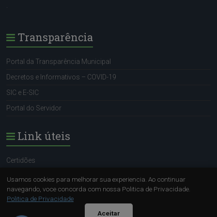
.
Transparência
Portal da Transparência Municipal
Decretos e Informativos – COVID-19
SIC e E-SIC
Portal do Servidor
Link úteis
Certidões
Portal do Servidor
Usamos cookies para melhorar sua experiencia. Ao continuar
navegando, voce concorda com nossa Politica de Privacidade.
SIC e E-SIC
Politica de Privacidade
Sugestão (OUVIDORA)
Aceitar