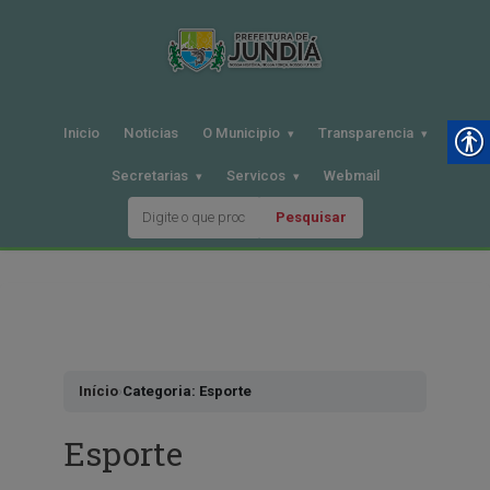
Inicio
Noticias
O Municipio
Transparencia
Secretarias
Servicos
Webmail
Pesquisar
Pular
para
o
conteudo
Início
›
Categoria: Esporte
Esporte