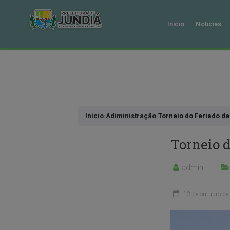
Inicio
Noticias
Pular
para
o
conteudo
Início
›
Adiministração
›
Torneio do Feriado de
Torneio d
admin
13 de outubro de