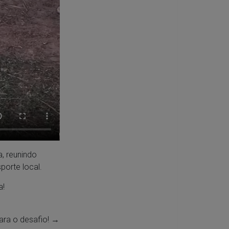
, reunindo
orte local.
a!
ara o desafio!
→