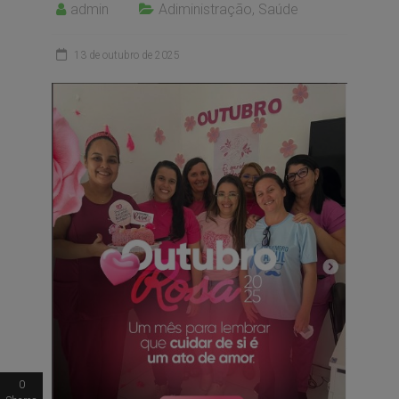
admin
Adiministração
,
Saúde
13 de outubro de 2025
0