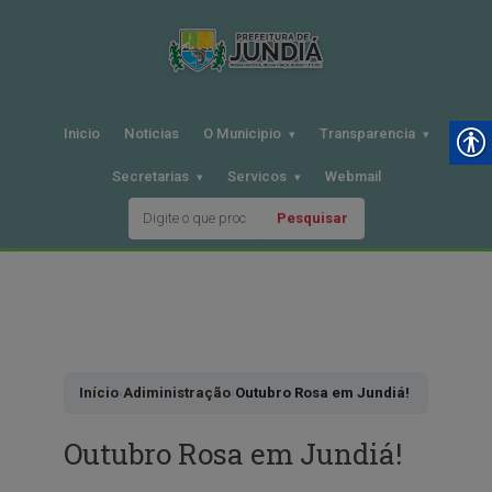
Inicio
Noticias
O Municipio
Transparencia
Secretarias
Servicos
Webmail
Pesquisar
Pular
para
o
conteudo
Início
›
Adiministração
›
Outubro Rosa em Jundiá!
Outubro Rosa em Jundiá!