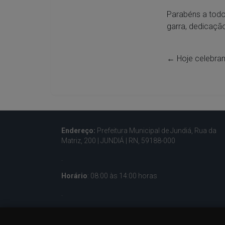
Parabéns a todo
garra, dedicação
←
Hoje celebram
Endereço:
Prefeitura Municipal de Jundiá, Rua da
Matriz, 200 |
JUNDIÁ | RN, 59188-000
.
Horário
: 08:00 às 14:00 horas
.
Contatos:
(84) 3285-5036 – (84) 933001596