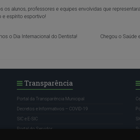
s os alunos, professores e equipes envolvidas que representa
 e espírito esportivo!
os o Dia Internacional do Dentista!
Chegou o Saúde e
Transparência
Portal da Transparência Municipal
Ce
Decretos e Informativos – COVID-19
Po
SIC e E-SIC
SI
Portal do Servidor
S