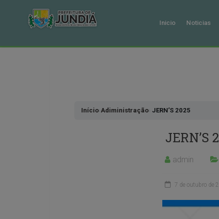
Inicio
Noticias
Pular
para
o
conteudo
Início
›
Adiministração
›
JERN’S 2025
JERN’S 2
admin
7 de outubro de 