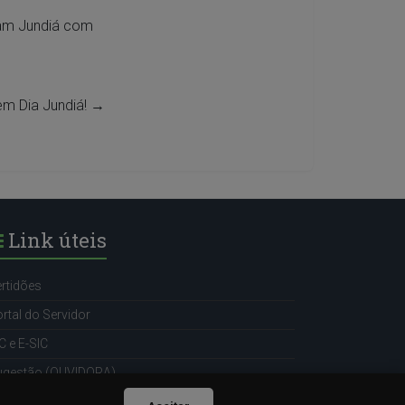
ram Jundiá com
m Dia Jundiá!
→
Link úteis
rtidões
rtal do Servidor
C e E-SIC
ugestão (OUVIDORA)