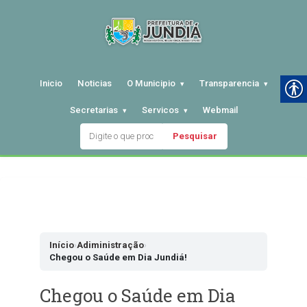
Inicio
Noticias
O Municipio
Transparencia
Secretarias
Servicos
Webmail
Pesquisar
Pular
para
o
conteudo
Início
›
Adiministração
›
Chegou o Saúde em Dia Jundiá!
Chegou o Saúde em Dia