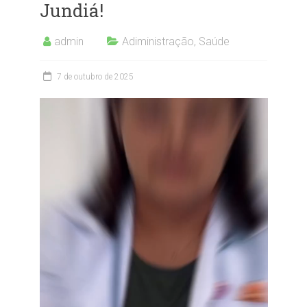
Jundiá!
admin
Adiministração
,
Saúde
7 de outubro de 2025