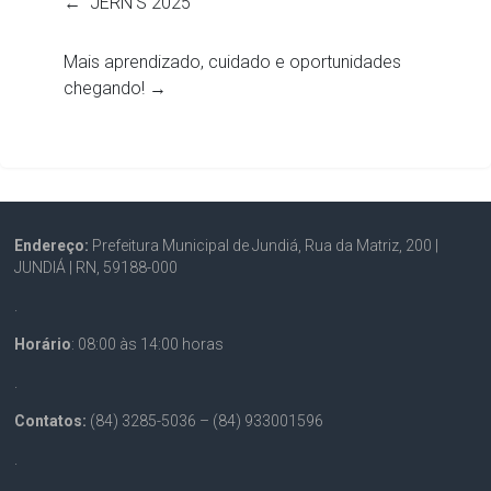
←
JERN’S 2025
Mais aprendizado, cuidado e oportunidades
chegando!
→
Endereço:
Prefeitura Municipal de Jundiá, Rua da Matriz, 200 |
JUNDIÁ | RN, 59188-000
.
Horário
: 08:00 às 14:00 horas
.
Contatos:
(84) 3285-5036 – (84) 933001596
.