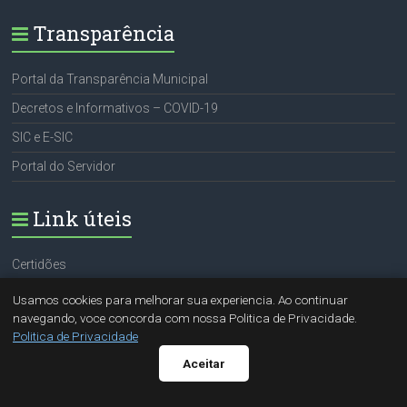
Transparência
Portal da Transparência Municipal
Decretos e Informativos – COVID-19
SIC e E-SIC
Portal do Servidor
Link úteis
Certidões
Portal do Servidor
Usamos cookies para melhorar sua experiencia. Ao continuar
navegando, voce concorda com nossa Politica de Privacidade.
SIC e E-SIC
Politica de Privacidade
Sugestão (OUVIDORA)
Aceitar