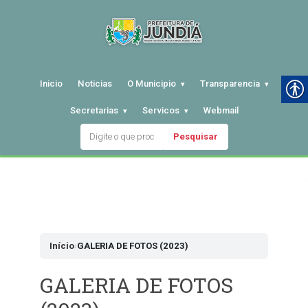
Inicio
Noticias
O Municipio
Transparencia
Secretarias
Servicos
Webmail
Pesquisar
Pular
para
o
conteudo
Início
›
GALERIA DE FOTOS (2023)
GALERIA DE FOTOS