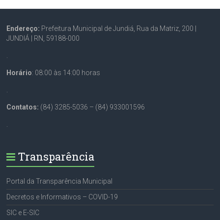
Endereço:
Prefeitura Municipal de Jundiá, Rua da Matriz, 200 |
JUNDIÁ | RN, 59188-000
.
Horário
: 08:00 às 14:00 horas
.
Contatos:
(84) 3285-5036 – (84) 933001596
.
Transparência
Portal da Transparência Municipal
Decretos e Informativos – COVID-19
SIC e E-SIC