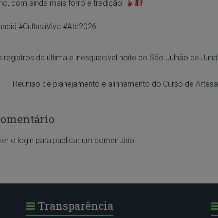
no, com ainda mais forró e tradição!
undiá
#CulturaViva
#Até2026
 registros da última e inesquecível noite do São Julhão de Jund
Reunião de planejamento e alinhamento do Curso de Artes
comentário
zer o
login
para publicar um comentário.
Transparência