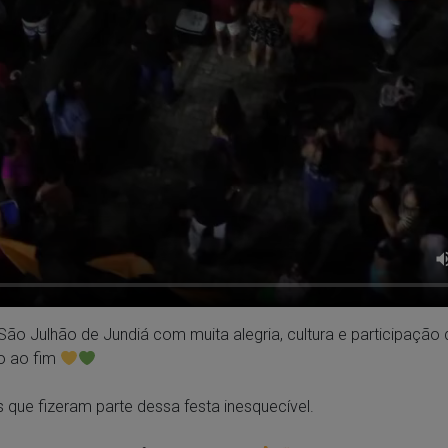
São Julhão de Jundiá com muita alegria, cultura e participação
io ao fim
 que fizeram parte dessa festa inesquecível.