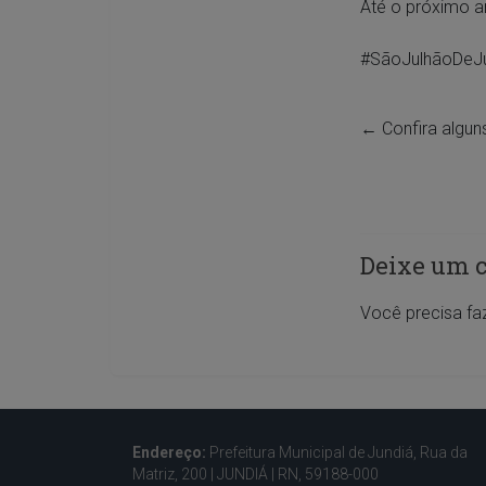
Até o próximo a
#SãoJulhãoDeJ
←
Confira alguns
Deixe um 
Você precisa fa
Endereço:
Prefeitura Municipal de Jundiá, Rua da
Matriz, 200 |
JUNDIÁ | RN, 59188-000