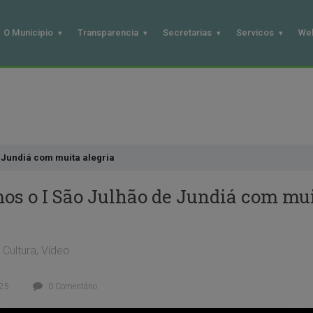
O Municipio
Transparencia
Secretarias
Servicos
We
 Jundiá com muita alegria
os o I São Julhão de Jundiá com mu
Cultura
,
Vídeo
025
0 Comentário