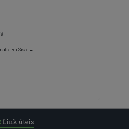
iá
anato em Sisal
→
Link úteis