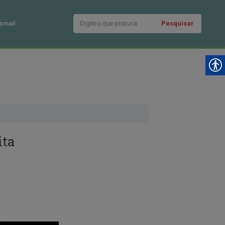
Pesquisar
bmail
ita