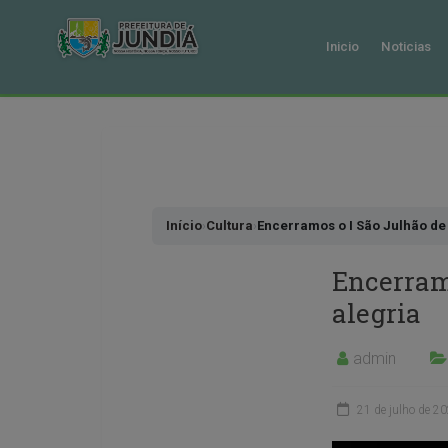
Inicio
Noticias
Pular
para
o
conteudo
Início
›
Cultura
›
Encerramos o I São Julhão de
Encerram
alegria
admin
21 de julho de 2