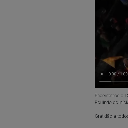
Encerramos o I 
Foi lindo do iníc
Gratidão a todos