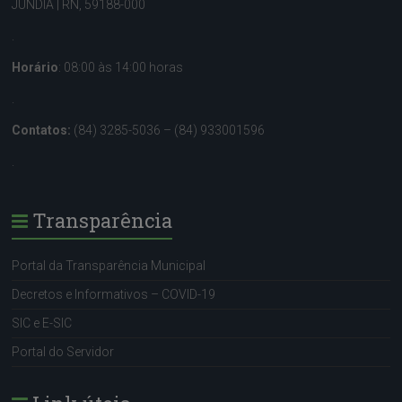
JUNDIÁ | RN, 59188-000
.
Horário
: 08:00 às 14:00 horas
.
Contatos:
(84) 3285-5036 – (84) 933001596
.
Transparência
Portal da Transparência Municipal
Decretos e Informativos – COVID-19
SIC e E-SIC
Portal do Servidor