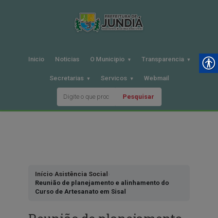
Inicio
Noticias
O Municipio
Transparencia
Secretarias
Servicos
Webmail
Pesquisar
Pular
para
o
conteudo
Início
›
Asistência Social
›
Reunião de planejamento e alinhamento do
Curso de Artesanato em Sisal