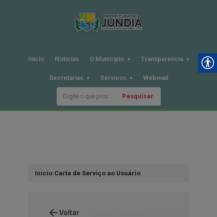
Inicio
Noticias
O Municipio
Transparencia
Secretarias
Servicos
Webmail
Pesquisar
Pular
para
o
conteudo
Início
›
Carta de Serviço ao Usuário