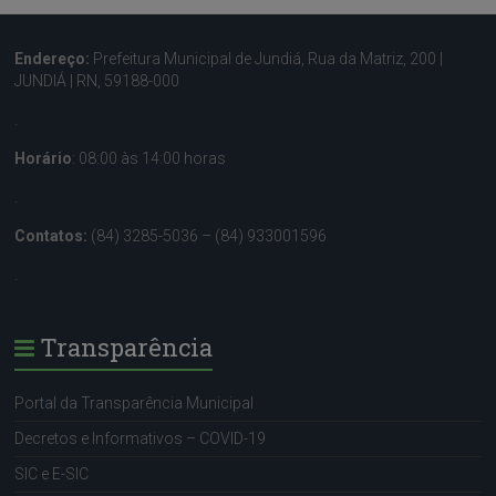
Endereço:
Prefeitura Municipal de Jundiá, Rua da Matriz, 200 |
JUNDIÁ | RN, 59188-000
.
Horário
: 08:00 às 14:00 horas
.
Contatos:
(84) 3285-5036 – (84) 933001596
.
Transparência
Portal da Transparência Municipal
Decretos e Informativos – COVID-19
SIC e E-SIC