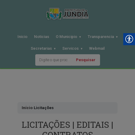
Inicio
Noticias
O Municipio
Transparencia
Secretarias
Servicos
Webmail
Pesquisar
Pular
para
o
conteudo
Início
›
Licitações
LICITAÇÕES | EDITAIS |
CONTRATOS