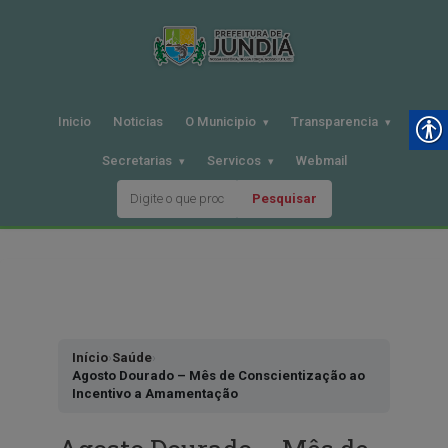
Inicio
Noticias
O Municipio
Transparencia
Secretarias
Servicos
Webmail
Pesquisar
Pular
para
o
conteudo
Início
›
Saúde
›
Agosto Dourado – Mês de Conscientização ao
Incentivo a Amamentação