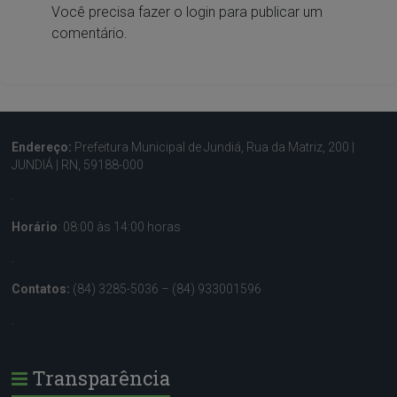
Você precisa fazer o
login
para publicar um
comentário.
Endereço:
Prefeitura Municipal de Jundiá, Rua da Matriz, 200 |
JUNDIÁ | RN, 59188-000
.
Horário
: 08:00 às 14:00 horas
.
Contatos:
(84) 3285-5036 – (84) 933001596
.
Transparência