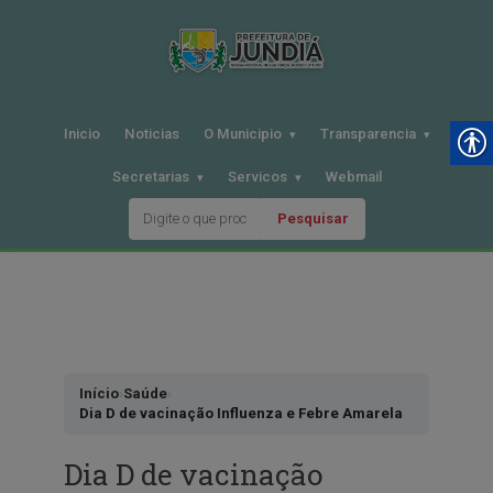
Inicio
Noticias
O Municipio
Transparencia
Secretarias
Servicos
Webmail
Pesquisar
Pular
para
o
conteudo
Início
›
Saúde
›
Dia D de vacinação Influenza e Febre Amarela
Dia D de vacinação