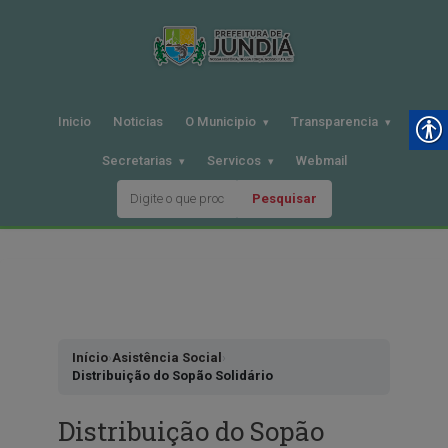
Inicio
Noticias
O Municipio
Transparencia
Secretarias
Servicos
Webmail
Pesquisar
Pular
para
o
conteudo
Início
›
Asistência Social
›
Distribuição do Sopão Solidário
Distribuição do Sopão