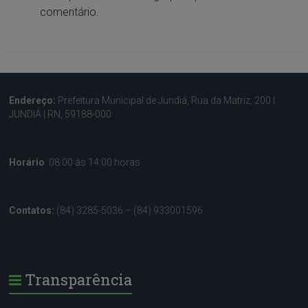
comentário.
Endereço:
Prefeitura Municipal de Jundiá, Rua da Matriz, 200 |
JUNDIÁ | RN, 59188-000
.
Horário
: 08:00 às 14:00 horas
.
Contatos:
(84) 3285-5036 – (84) 933001596
.
Transparência