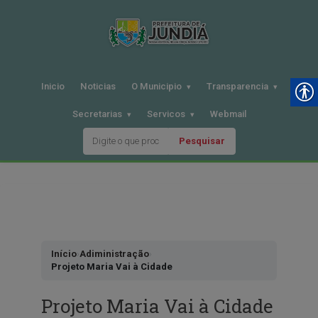
Inicio
Noticias
O Municipio
Transparencia
Secretarias
Servicos
Webmail
Pesquisar
Pular
para
o
conteudo
Início
›
Adiministração
›
Projeto Maria Vai à Cidade
Projeto Maria Vai à Cidade