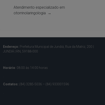
Atendimento especializado em
otorrinolaringologia
→
Endereço:
Prefeitura Municipal de Jundiá, Rua da Matriz, 200 |
JUNDIÁ | RN, 59188-000
.
Horário
: 08:00 às 14:00 horas
.
Contatos:
(84) 3285-5036 – (84) 933001596
.