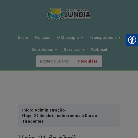
Inicio
Noticias
O Municipio
Transparencia
Secretarias
Servicos
Webmail
Pesquisar
Pular
para
o
conteudo
Início
›
Adiministração
›
Hoje, 21 de abril, celebramos o Dia de
Tiradentes