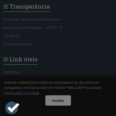
Transparência
Portal da Transparência Municipal
Decretos e Informativos – COVID-19
SIC e E-SIC
Portal do Servidor
Link úteis
Certidões
Portal do Servidor
Usamos cookies para melhorar sua experiencia. Ao continuar
navegando, voce concorda com nossa Politica de Privacidade.
SIC e E-SIC
Politica de Privacidade
Sugestão (OUVIDORA)
Aceitar