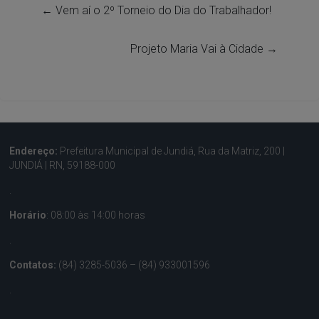
←
Vem aí o 2º Torneio do Dia do Trabalhador!
Projeto Maria Vai à Cidade
→
Endereço:
Prefeitura Municipal de Jundiá, Rua da Matriz, 200 |
JUNDIÁ | RN, 59188-000
.
Horário
: 08:00 às 14:00 horas
.
Contatos:
(84) 3285-5036 – (84) 933001596
.