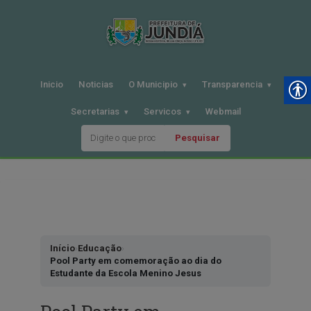
Inicio
Noticias
O Municipio
Transparencia
Secretarias
Servicos
Webmail
Pesquisar
Pular
para
o
conteudo
Início
›
Educação
›
Pool Party em comemoração ao dia do
Estudante da Escola Menino Jesus