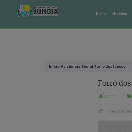
Inicio
Noticias
Pular
para
o
conteudo
Início
›
Asistência Social
›
Forró dos Idosos
Forró dos
admin
11 de agosto de 