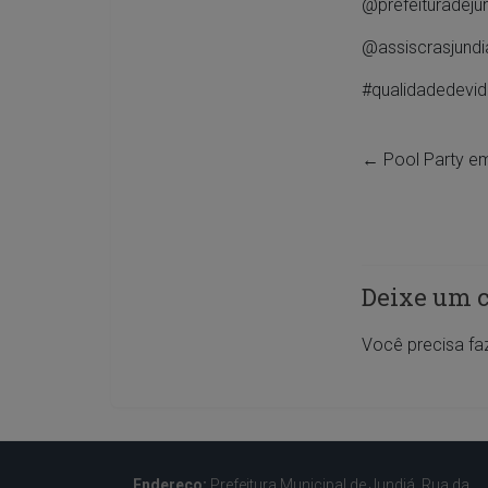
@prefeituradeju
@assiscrasjundi
#qualidadedevid
←
Pool Party e
Deixe um 
Você precisa fa
Endereço:
Prefeitura Municipal de Jundiá, Rua da