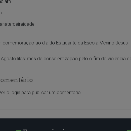
ndiarn
a
anaterceiraidade
m comemoração ao dia do Estudante da Escola Menino Jesus
Agosto lilás: mês de conscientização pelo o fim da violência c
comentário
zer o
login
para publicar um comentário.