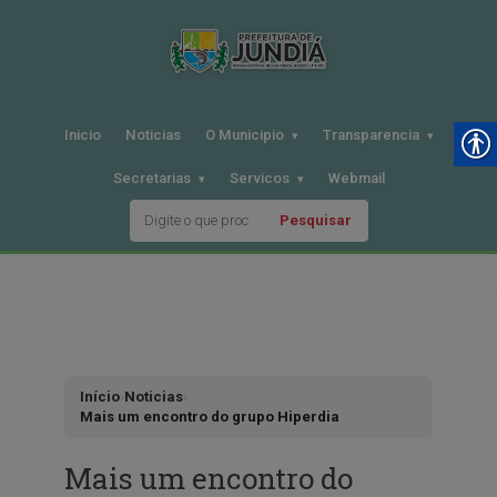
Inicio
Noticias
O Municipio
Transparencia
Secretarias
Servicos
Webmail
Pesquisar
Pular
para
o
conteudo
Início
›
Noticias
›
Mais um encontro do grupo Hiperdia
Mais um encontro do