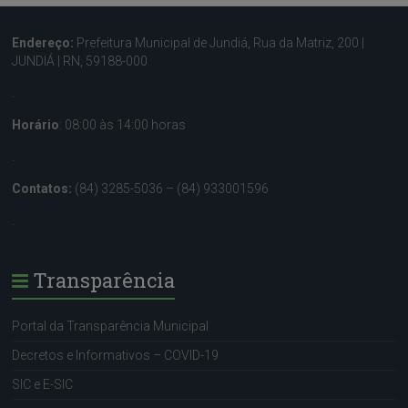
Endereço:
Prefeitura Municipal de Jundiá, Rua da Matriz, 200 |
JUNDIÁ | RN, 59188-000
.
Horário
: 08:00 às 14:00 horas
.
Contatos:
(84) 3285-5036 – (84) 933001596
.
Transparência
Portal da Transparência Municipal
Decretos e Informativos – COVID-19
SIC e E-SIC