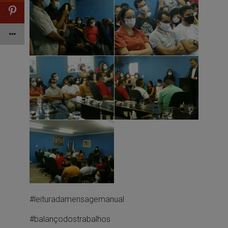
#leituradamensagemanual
#balançodostrabalhos