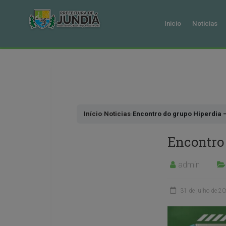
Inicio
Noticias
Pular
para
o
conteudo
Início
›
Noticias
›
Encontro do grupo Hiperdia 
Encontro
admin
31 de julho de 2