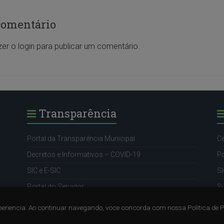
comentário
zer o
login
para publicar um comentário.
Transparência
Portal da Transparência Municipal
Ce
Decretos e Informativos – COVID-19
Po
SIC e E-SIC
SI
Portal do Servidor
S
eriencia. Ao continuar navegando, voce concorda com nossa Politica de 