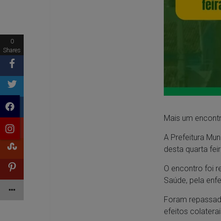
0
Shares
Mais um encontr
A Prefeitura Mun
desta quarta fei
O encontro foi r
Saúde, pela enf
Foram repassad
efeitos colater