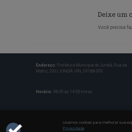
Deixe um 
Você precisa fa
Endereço:
Prefeitura Municipal de Jundiá, Rua da
Matriz, 200 |
JUNDIÁ | RN, 59188-000
.
Horário
: 08:00 às 14:00 horas
.
Contatos:
(84) 3285-5036 – (84) 933001596
Usamos cookies para melhorar sua exp
.
Privacidade