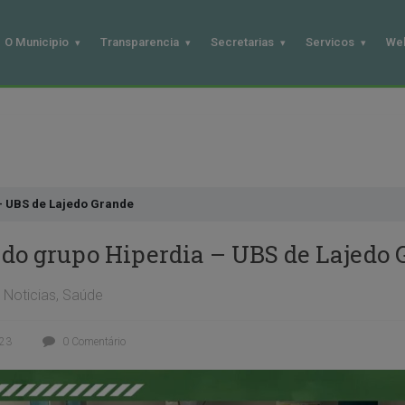
O Municipio
Transparencia
Secretarias
Servicos
We
– UBS de Lajedo Grande
 do grupo Hiperdia – UBS de Lajedo 
Noticias
,
Saúde
023
0 Comentário