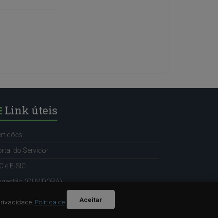
Link úteis
rtidões
rtal do Servidor
C e E-SIC
ugestão (OUVIDORA)
Aceitar
Privacidade.
Politica de