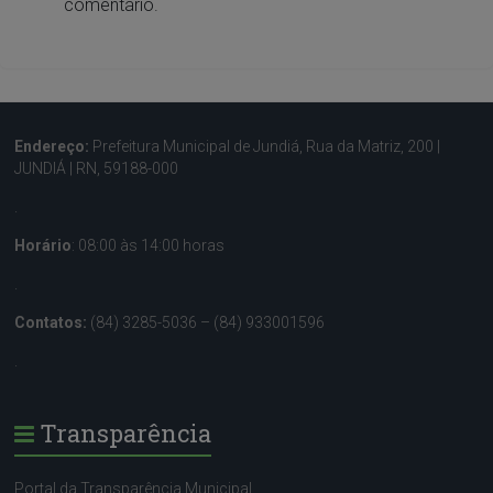
comentário.
Endereço:
Prefeitura Municipal de Jundiá, Rua da Matriz, 200 |
JUNDIÁ | RN, 59188-000
.
Horário
: 08:00 às 14:00 horas
.
Contatos:
(84) 3285-5036 – (84) 933001596
.
Transparência
Portal da Transparência Municipal