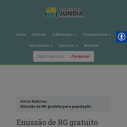
Inicio
Noticias
O Municipio
Transparencia
Secretarias
Servicos
Webmail
Pesquisar
Pular
para
o
conteudo
Início
›
Noticias
›
Emissão de RG gratuito para população
Emissão de RG gratuito