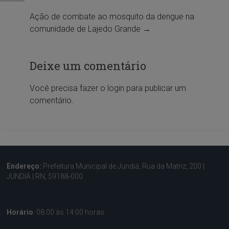
Ação de combate ao mosquito da dengue na
comunidade de Lajedo Grande
→
Deixe um comentário
Você precisa fazer o
login
para publicar um
comentário.
Endereço:
Prefeitura Municipal de Jundiá, Rua da Matriz, 200 |
JUNDIÁ | RN, 59188-000
.
Horário
: 08:00 às 14:00 horas