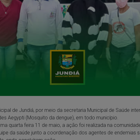
icipal de Jundiá, por meio da secretaria Municipal de Saúde inte
s Aegypti (Mosquito da dengue), em todo município.
ima quarta feira 11 de maio, a ação foi realizada na comunidad
uipe da saúde junto a coordenação dos agentes de endemias 