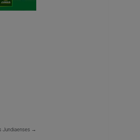
s Jundiaenses
→