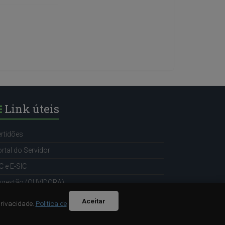
Link úteis
rtidões
rtal do Servidor
C e E-SIC
ugestão (OUVIDORA)
Aceitar
Privacidade.
Politica de