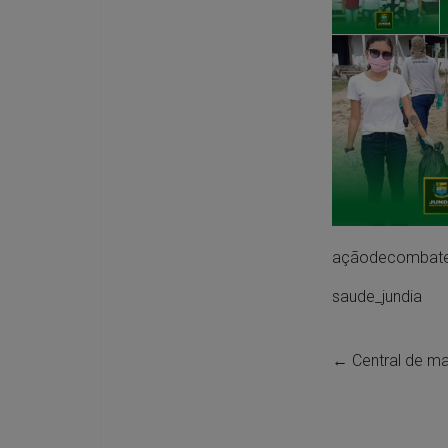
açãodecombat
saude_jundia
←
Central de ma