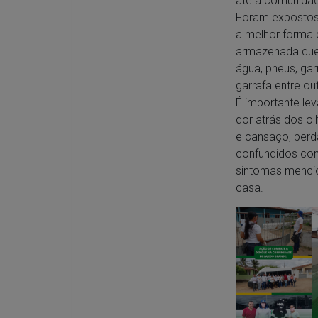
até a comunidad
Foram expostos 
a melhor forma 
armazenada que 
água, pneus, ga
garrafa entre ou
É importante le
dor atrás dos ol
e cansaço, perd
confundidos com 
sintomas mencio
casa.