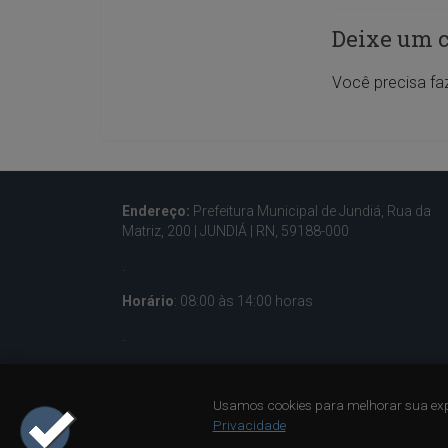
Deixe um 
Você precisa fa
Endereço:
Prefeitura Municipal de Jundiá, Rua da
Matriz, 200 |
JUNDIÁ | RN, 59188-000
.
Horário
: 08:00 às 14:00 horas
.
Contatos:
(84) 3285-5036 – (84) 933001596
Usamos cookies para melhorar sua exp
.
Privacidade