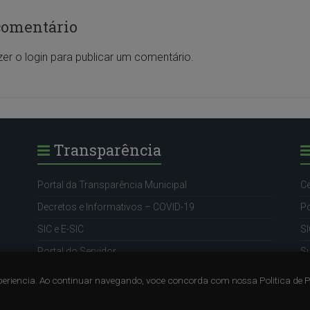
comentário
zer o
login
para publicar um comentário.
Transparência
Portal da Transparência Municipal
Ce
Decretos e Informativos – COVID-19
Po
SIC e E-SIC
SI
Portal do Servidor
S
eriencia. Ao continuar navegando, voce concorda com nossa Politica de 