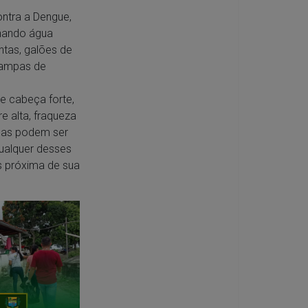
ntra a Dengue,
inando água
tas, galões de
tampas de
e cabeça forte,
e alta, fraqueza
omas podem ser
qualquer desses
s próxima de sua