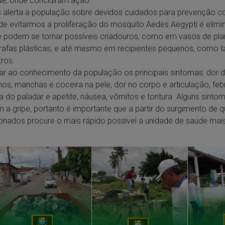
e, onde concluíram ação.
alerta a população sobre devidos cuidados para prevenção co
de evitarmos a proliferação do mosquito Aedes Aegypti é elim
podem se tornar possíveis criadouros, como em vasos de plan
rrafas plásticas, e até mesmo em recipientes pequenos, como 
tros.
var ao conhecimento da população os principais sintomas: dor d
hos, manchas e coceira na pele, dor no corpo e articulação, febr
a do paladar e apetite, náusea, vômitos e tontura. Alguns sint
a gripe, portanto é importante que a partir do surgimento de 
nados procure o mais rápido possível a unidade de saúde mai