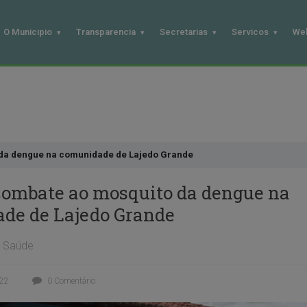
O Municipio
Transparencia
Secretarias
Servicos
We
da dengue na comunidade de Lajedo Grande
combate ao mosquito da dengue na
de de Lajedo Grande
Saúde
022
0 Comentário