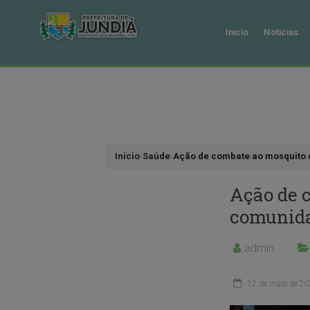
Inicio
Noticias
Pular
para
o
conteudo
Início
›
Saúde
›
Ação de combate ao mosquito 
Ação de 
comunida
admin
12 de maio de 2