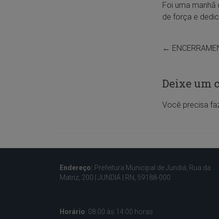
Foi uma manhã d
de força e dedi
←
ENCERRAMEN
Deixe um 
Você precisa fa
Endereço:
Prefeitura Municipal de Jundiá, Rua da
Matriz, 200 |
JUNDIÁ | RN, 59188-000
.
Horário
: 08:00 às 14:00 horas