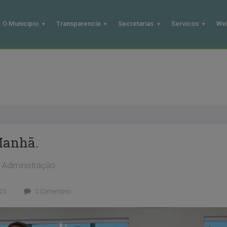
O Municipio
Transparencia
Secretarias
Servicos
We
Manhã.
Adiministração
025
0 Comentário