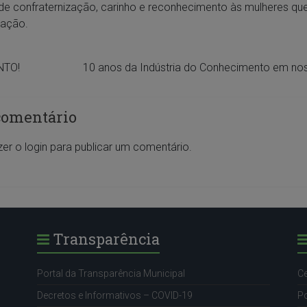
e confraternização, carinho e reconhecimento às mulheres q
cação.
TO!
10 anos da Indústria do Conhecimento em no
comentário
zer o
login
para publicar um comentário.
Transparência
Portal da Transparência Municipal
Ce
Decretos e Informativos – COVID-19
Po