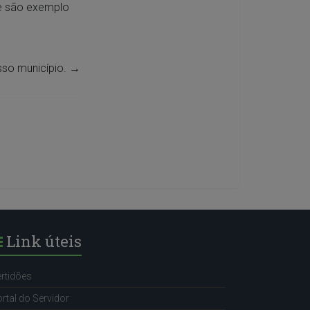
ue são exemplo
sso município.
→
Link úteis
rtidões
rtal do Servidor