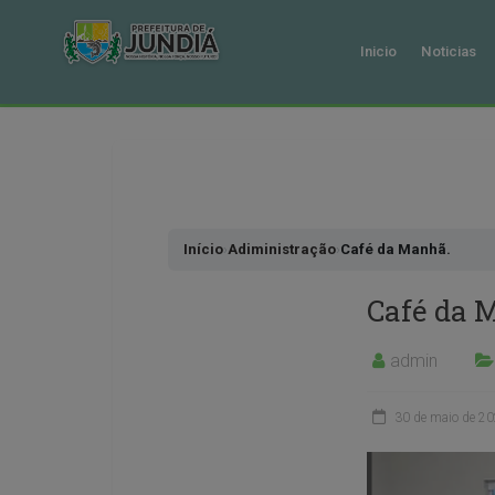
Inicio
Noticias
Pular
para
o
conteudo
Início
›
Adiministração
›
Café da Manhã.
Café da 
admin
30 de maio de 2