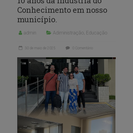
10 anos da Indústria do
Conhecimento em nosso
município.
admin
Adiministração
,
Educação
30 de maio de 2025
0 Comentário