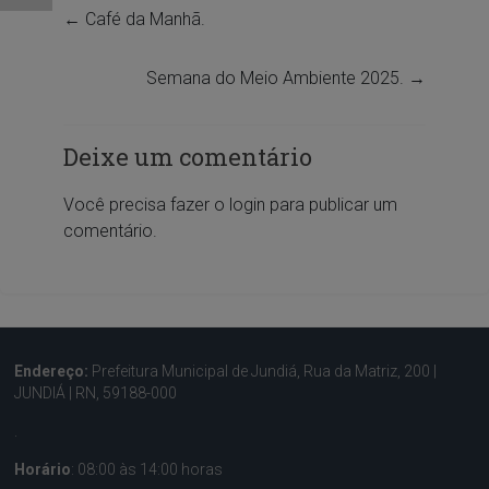
←
Café da Manhã.
Semana do Meio Ambiente 2025.
→
Deixe um comentário
Você precisa fazer o
login
para publicar um
comentário.
Endereço:
Prefeitura Municipal de Jundiá, Rua da Matriz, 200 |
JUNDIÁ | RN, 59188-000
.
Horário
: 08:00 às 14:00 horas