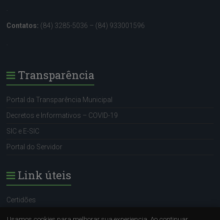
.
Contatos:
(84) 3285-5036 – (84) 933001596
.
Transparência
Portal da Transparência Municipal
Decretos e Informativos – COVID-19
SIC e E-SIC
Portal do Servidor
Link úteis
Certidões
Portal do Servidor
Usamos cookies para melhorar sua experiencia. Ao continuar