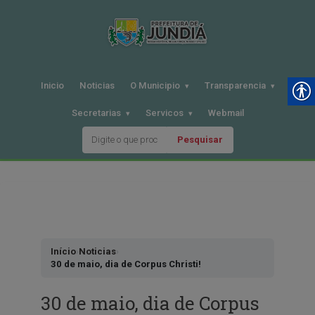
Inicio
Noticias
O Municipio
Transparencia
Secretarias
Servicos
Webmail
Pesquisar
Pular
para
o
conteudo
Início
›
Noticias
›
30 de maio, dia de Corpus Christi!
30 de maio, dia de Corpus