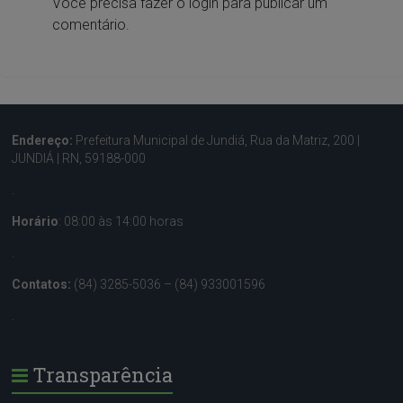
Você precisa fazer o
login
para publicar um
comentário.
Endereço:
Prefeitura Municipal de Jundiá, Rua da Matriz, 200 |
JUNDIÁ | RN, 59188-000
.
Horário
: 08:00 às 14:00 horas
.
Contatos:
(84) 3285-5036 – (84) 933001596
.
Transparência