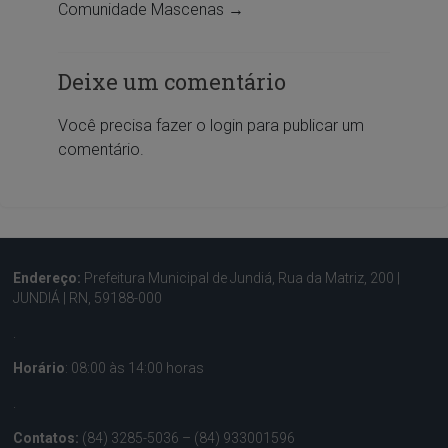
Comunidade Mascenas
→
Deixe um comentário
Você precisa fazer o
login
para publicar um
comentário.
Endereço:
Prefeitura Municipal de Jundiá, Rua da Matriz, 200 |
JUNDIÁ | RN, 59188-000
.
Horário
: 08:00 às 14:00 horas
.
Contatos:
(84) 3285-5036 – (84) 933001596