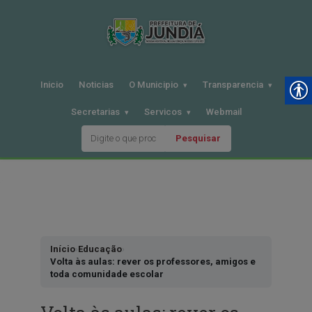
Inicio
Noticias
O Municipio
Transparencia
Secretarias
Servicos
Webmail
Pesquisar
Pular
para
o
conteudo
Início
›
Educação
›
Volta às aulas: rever os professores, amigos e
toda comunidade escolar