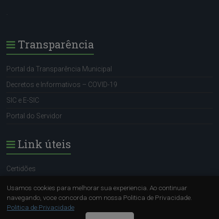
.
Transparência
Portal da Transparência Municipal
Decretos e Informativos – COVID-19
SIC e E-SIC
Portal do Servidor
Link úteis
Certidões
Portal do Servidor
Usamos cookies para melhorar sua experiencia. Ao continuar
navegando, voce concorda com nossa Politica de Privacidade.
SIC e E-SIC
Politica de Privacidade
Sugestão (OUVIDORA)