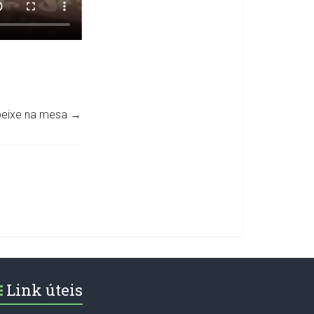
 peixe na mesa
→
Link úteis