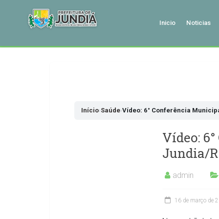
Inicio
Noticias
Pular
para
o
conteudo
Início
›
Saúde
›
Vídeo: 6° Conferência Municip
Vídeo: 6°
Jundia/
admin
16 de março de 