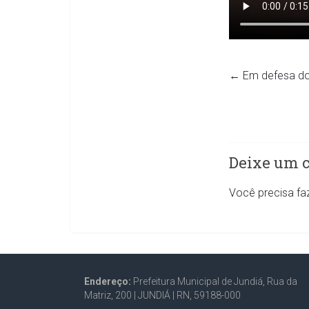
←
Em defesa do 
Deixe um 
Você precisa fa
Endereço:
Prefeitura Municipal de Jundiá, Rua da
Matriz, 200 |
JUNDIÁ | RN, 59188-000