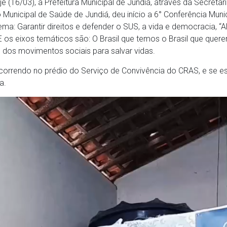
 (16/03), a Prefeitura Municipal de Jundiá, através da Secretari
Municipal de Saúde de Jundiá, deu início a 6° Conferência Muni
ma: Garantir direitos e defender o SUS, a vida e democracia,
 os eixos temáticos são: O Brasil que temos o Brasil que quer
e dos movimentos sociais para salvar vidas.
correndo no prédio do Serviço de Convivência do CRAS, e se es
a.