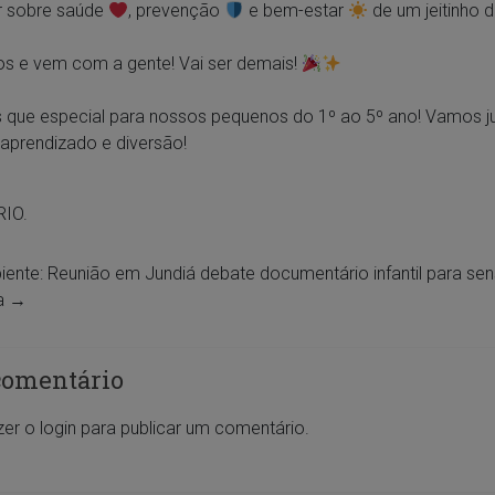
 sobre saúde
, prevenção
e bem-estar
de um jeitinho d
s e vem com a gente! Vai ser demais!
 que especial para nossos pequenos do 1º ao 5º ano! Vamos ju
aprendizado e diversão!
IO.
ente: Reunião em Jundiá debate documentário infantil para sens
ta
→
comentário
zer o
login
para publicar um comentário.