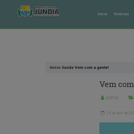
Inicio
Noticias
Pular
para
o
conteudo
Início
›
Saúde
›
Vem com a gente!
Vem com 
admin
26 de abril de 20