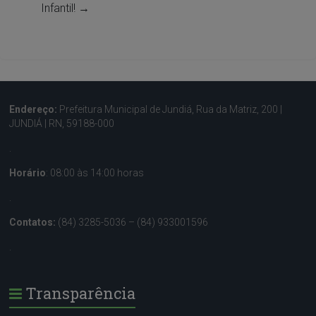
Infantil!
→
Endereço:
Prefeitura Municipal de Jundiá, Rua da Matriz, 200 |
JUNDIÁ | RN, 59188-000
.
Horário
: 08:00 às 14:00 horas
.
Contatos:
(84) 3285-5036 – (84) 933001596
.
Transparência