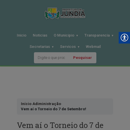
Inicio
Noticias
O Municipio
Transparencia
Secretarias
Servicos
Webmail
Pesquisar
Pular
para
o
conteudo
Início
›
Adiministração
›
Vem aí o Torneio do 7 de Setembro!
Vem aí o Torneio do 7 de