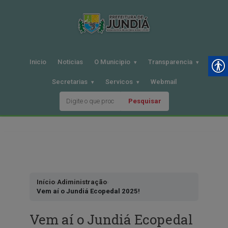
Inicio
Noticias
O Municipio
Transparencia
Secretarias
Servicos
Webmail
Pesquisar
Pular
para
o
conteudo
Início
›
Adiministração
›
Vem aí o Jundiá Ecopedal 2025!
Vem aí o Jundiá Ecopedal