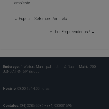
ambiente.
←
Especial Setembro Amarelo
Mulher Empreendedora!
→
Endereço:
Prefeitura Municipal de Jundiá, Rua da Matriz, 200 |
JUNDIÁ | RN, 59188-000
.
Horário
: 08:00 às 14:00 horas
.
Contatos:
(84) 3285-5036 – (84) 933001596