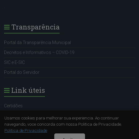
.
Transparência
Portal da Transparência Municipal
Decretos e Informativos – COVID-19
SIC e E-SIC
Portal do Servidor
Link úteis
Certidões
Portal do Servidor
Usamos cookies para melhorar sua experiencia. Ao continuar
navegando, voce concorda com nossa Politica de Privacidade.
SIC e E-SIC
Politica de Privacidade
Sugestão (OUVIDORA)