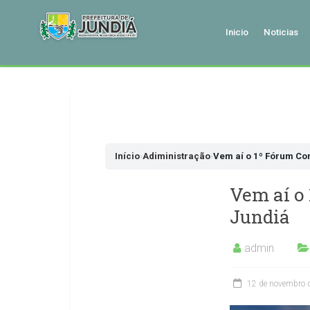
Inicio
Noticias
Pular
para
o
conteudo
Início
›
Adiministração
›
Vem aí o 1º Fórum Co
Vem aí o
Jundiá
admin
12 de novembro 