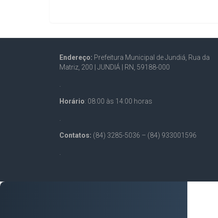
Endereço:
Prefeitura Municipal de Jundiá, Rua da
Matriz, 200 |
JUNDIÁ | RN, 59188-000
.
Horário
: 08:00 às 14:00 horas
.
Contatos:
(84) 3285-5036 – (84) 933001596
.