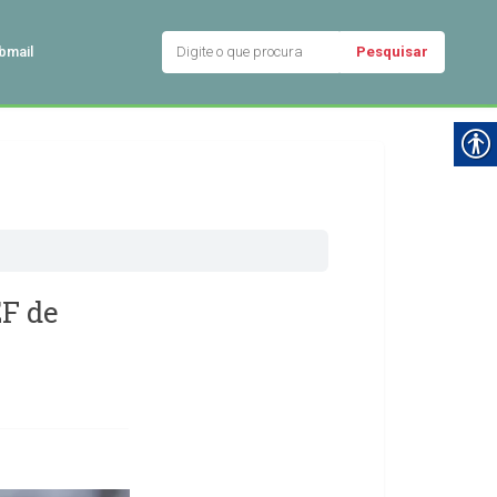
Pesquisar
bmail
EF de