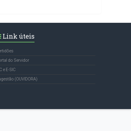
Link úteis
rtidões
rtal do Servidor
C e E-SIC
ugestão (OUVIDORA)