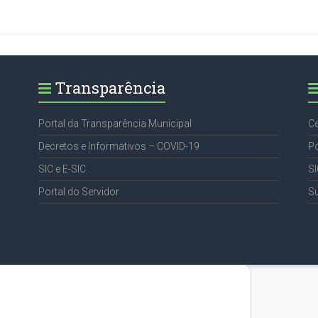
Transparência
Portal da Transparência Municipal
Ce
Decretos e Informativos – COVID-19
Po
SIC e E-SIC
SI
Portal do Servidor
S