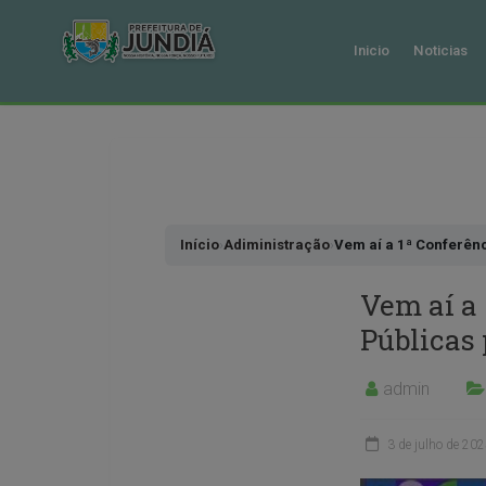
Inicio
Noticias
Pular
para
o
conteudo
Início
›
Adiministração
›
Vem aí a 1ª Conferênc
Vem aí a 
Públicas
admin
3 de julho de 20