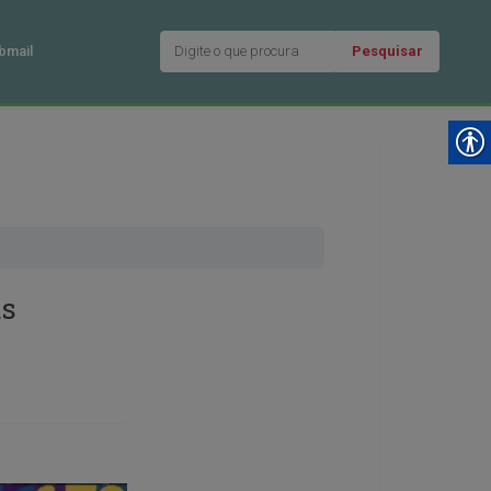
Pesquisar
bmail
as