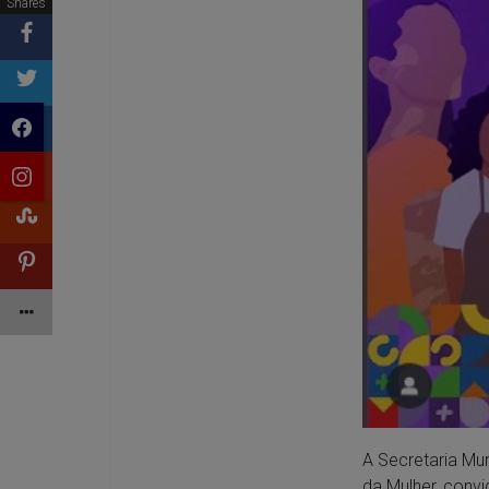
Shares
A Secretaria Mun
da Mulher, conv