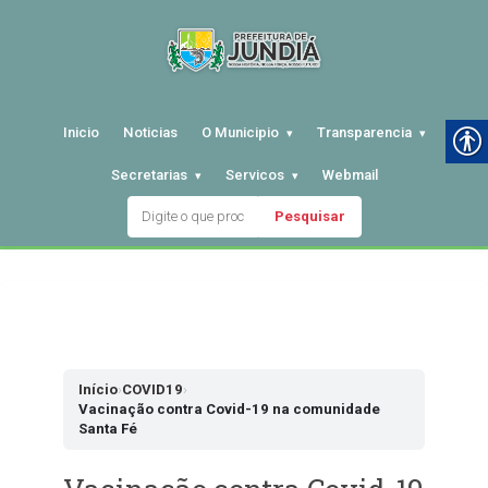
Inicio
Noticias
O Municipio
Transparencia
Secretarias
Servicos
Webmail
Pesquisar
Pular
para
o
conteudo
Início
›
COVID19
›
Vacinação contra Covid-19 na comunidade
Santa Fé