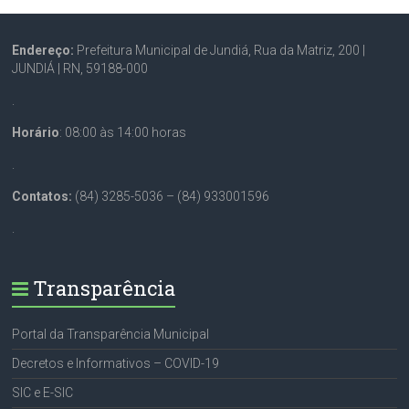
Endereço:
Prefeitura Municipal de Jundiá, Rua da Matriz, 200 |
JUNDIÁ | RN, 59188-000
.
Horário
: 08:00 às 14:00 horas
.
Contatos:
(84) 3285-5036 – (84) 933001596
.
Transparência
Portal da Transparência Municipal
Decretos e Informativos – COVID-19
SIC e E-SIC