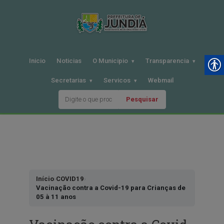
Inicio
Noticias
O Municipio
Transparencia
Secretarias
Servicos
Webmail
Pesquisar
Pular
para
o
conteudo
Início
›
COVID19
›
Vacinação contra a Covid-19 para Crianças de
05 à 11 anos