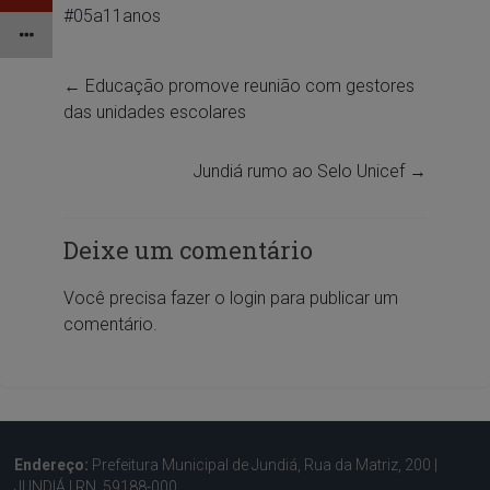
#05a11anos
←
Educação promove reunião com gestores
das unidades escolares
Jundiá rumo ao Selo Unicef
→
Deixe um comentário
Você precisa fazer o
login
para publicar um
comentário.
Endereço:
Prefeitura Municipal de Jundiá, Rua da Matriz, 200 |
JUNDIÁ | RN, 59188-000