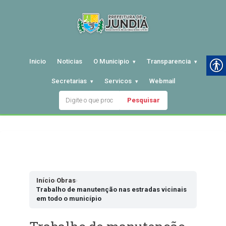
Inicio
Noticias
O Municipio
Transparencia
Secretarias
Servicos
Webmail
Pesquisar
Pular
para
o
conteudo
Início
›
Obras
›
Trabalho de manutenção nas estradas vicinais
em todo o município