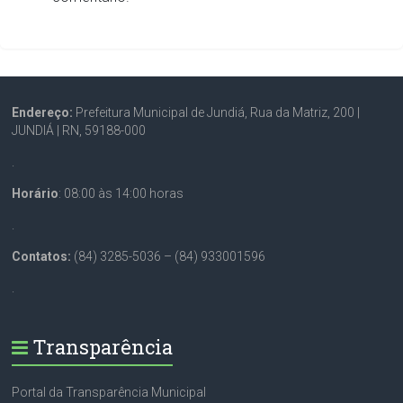
Endereço:
Prefeitura Municipal de Jundiá, Rua da Matriz, 200 |
JUNDIÁ | RN, 59188-000
.
Horário
: 08:00 às 14:00 horas
.
Contatos:
(84) 3285-5036 – (84) 933001596
.
Transparência
Portal da Transparência Municipal