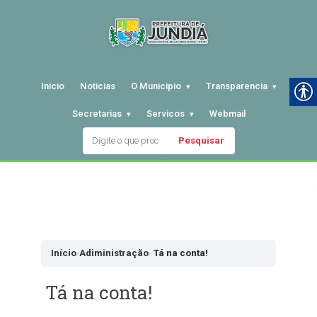
Inicio
Noticias
O Municipio
Transparencia
Secretarias
Servicos
Webmail
Pesquisar
Pular
para
o
conteudo
Início
›
Adiministração
›
Tá na conta!
Tá na conta!