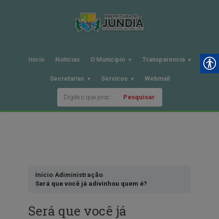
Inicio
Noticias
O Municipio
Transparencia
Secretarias
Servicos
Webmail
Pesquisar
Pular
para
o
conteudo
Início
›
Adiministração
›
Será que você já adivinhou quem é?
Será que você já