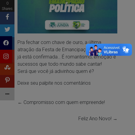
0
Shares
Pra fechar com chave de ouro, a última
atração da Festa de Emancipação de Jundiá
já está confirmada… É romantismo, emoção e
sucessos que todo mundo sabe cantar!
Será que você já adivinhou quem é?
Deixe seu palpite nos comentários
←
Compromisso com quem empreende!
Feliz Ano Novo!
→