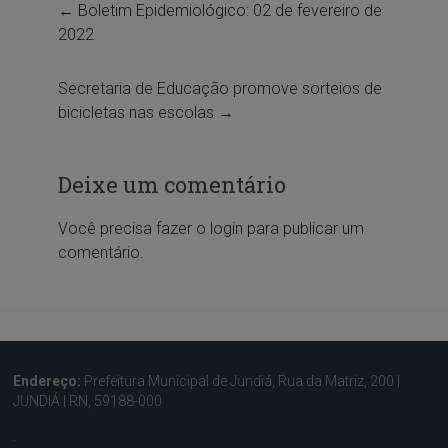
←
Boletim Epidemiológico: 02 de fevereiro de
2022
Secretaria de Educação promove sorteios de
bicicletas nas escolas
→
Deixe um comentário
Você precisa fazer o
login
para publicar um
comentário.
Endereço:
Prefeitura Municipal de Jundiá, Rua da Matriz, 200 |
JUNDIÁ | RN, 59188-000
.