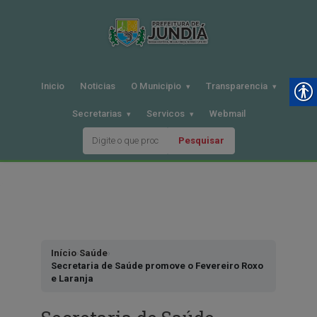
Inicio
Noticias
O Municipio
Transparencia
Secretarias
Servicos
Webmail
Pesquisar
Pular
para
o
conteudo
Início
›
Saúde
›
Secretaria de Saúde promove o Fevereiro Roxo
e Laranja