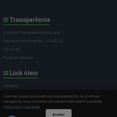
.
Transparência
Portal da Transparência Municipal
Decretos e Informativos – COVID-19
SIC e E-SIC
Portal do Servidor
Link úteis
Certidões
Portal do Servidor
Usamos cookies para melhorar sua experiencia. Ao continuar
navegando, voce concorda com nossa Politica de Privacidade.
SIC e E-SIC
Politica de Privacidade
Sugestão (OUVIDORA)
Aceitar