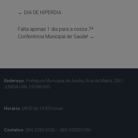
←
DIA DE HIPERDIA
Falta apenas 1 dia para a nossa 7ª
Conferência Municipal de Saúde!
→
Endereço:
Prefeitura Municipal de Jundiá, Rua da Matriz, 200 |
JUNDIÁ | RN, 59188-000
.
Horário
: 08:00 às 14:00 horas
.
Contatos:
(84) 3285-5036 – (84) 933001596