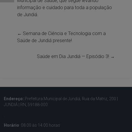
Municipal de Saúde, que segue levando
informação e cuidado para toda a população
de Jundiá.
←
Semana de Ciência e Tecnologia com a
Saúde de Jundiá presente!
Saúde em Dia Jundiá — Episódio 3!
→
Endereço:
Prefeitura Municipal de Jundiá, Rua da Matriz, 200 |
JUNDIÁ | RN, 59188-000
.
Horário
: 08:00 às 14:00 horas