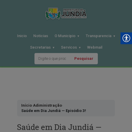
Inicio
Noticias
O Municipio
Transparencia
Secretarias
Servicos
Webmail
Pesquisar
Pular
para
o
conteudo
Início
›
Adiministração
›
Saúde em Dia Jundiá — Episódio 3!
Saúde em Dia Jundiá —